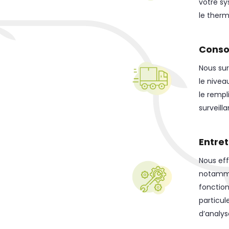
votre sy
le therm
Cons
Nous sur
le nivea
le rempl
surveill
Entret
Nous eff
notammen
fonction
particul
d’analys